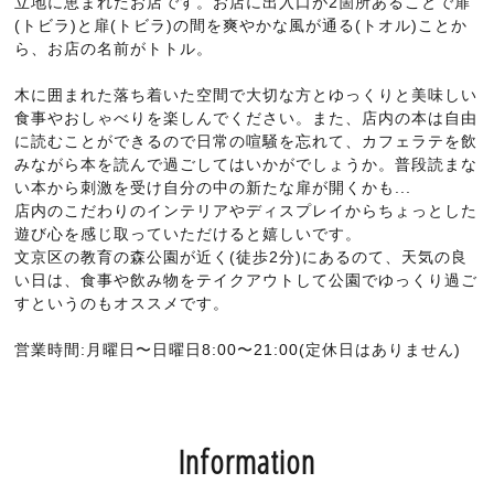
立地に恵まれたお店です。お店に出入口が2箇所あることで扉
(トビラ)と扉(トビラ)の間を爽やかな風が通る(トオル)ことか
ら、お店の名前がトトル。
木に囲まれた落ち着いた空間で大切な方とゆっくりと美味しい
食事やおしゃべりを楽しんでください。また、店内の本は自由
に読むことができるので日常の喧騒を忘れて、カフェラテを飲
みながら本を読んで過ごしてはいかがでしょうか。普段読まな
い本から刺激を受け自分の中の新たな扉が開くかも...
店内のこだわりのインテリアやディスプレイからちょっとした
遊び心を感じ取っていただけると嬉しいです。
文京区の教育の森公園が近く(徒歩2分)にあるのて、天気の良
い日は、食事や飲み物をテイクアウトして公園でゆっくり過ご
すというのもオススメです。
営業時間:月曜日〜日曜日8:00〜21:00(定休日はありません)
Information